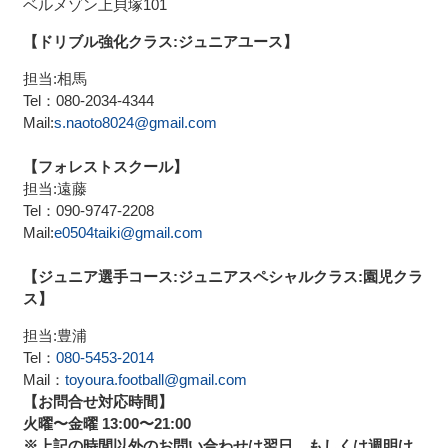
ベルメゾン上貝塚101
【ドリブル強化クラス:ジュニアユース】
担当:相馬
Tel：080-2034-4344
Mail:
s.naoto8024@gmail.com
【フォレストスクール】
担当:遠藤
Tel：090-9747-2208
Mail:
e0504taiki@gmail.com
【ジュニア選手コース:ジュニアスペシャルクラス:園児クラ
ス】
担当:豊浦
Tel：
080-5453-2014
Mail：
toyoura.football@gmail.
com
【お問合せ対応時間】
火曜〜金曜 13:00〜21:00
※上記の時間以外のお問い合わせは翌日、
もしくは週明け