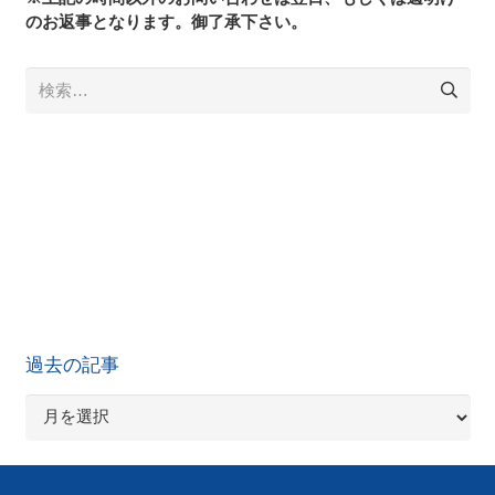
のお返事となります。御了承下さい。
検
索:
過去の記事
過
去
の
記