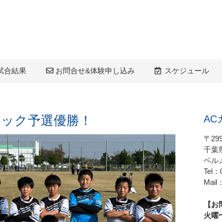
試合結果
お問合せ&体験申し込み
スケジュール
ブロック予選優勝！
AC
〒299
千葉県
ベル
Tel：
Mail
【お
火曜〜