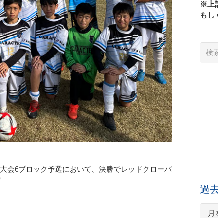
※上
もし
検
索:
選手権大会6ブロック予選において、決勝でレッドクローバ
！
過
過